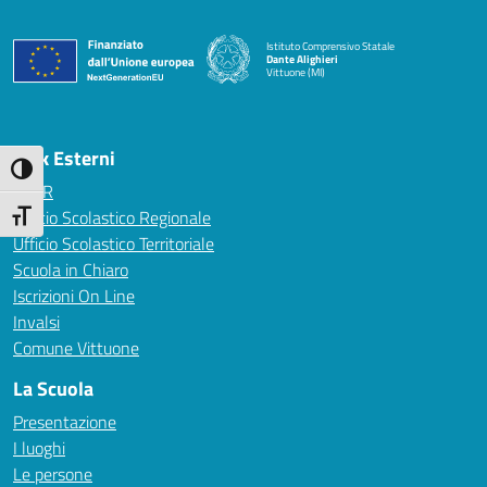
Istituto Comprensivo Statale
Dante Alighieri
Vittuone (MI)
— Visita la pagina iniziale della scuola
Link Esterni
Attiva/disattiva alto contrasto
MIUR
Ufficio Scolastico Regionale
Attiva/disattiva dimensione testo
Ufficio Scolastico Territoriale
Scuola in Chiaro
Iscrizioni On Line
Invalsi
Comune Vittuone
La Scuola
Presentazione
I luoghi
Le persone