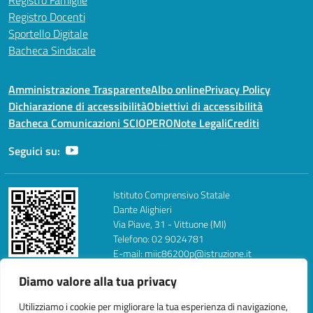
Registro Famiglie
Registro Docenti
Sportello Digitale
Bacheca Sindacale
Amministrazione Trasparente
Albo online
Privacy Policy
Dichiarazione di accessibilità
Obiettivi di accessibilità
Bacheca Comunicazioni SCIOPERO
Note Legali
Crediti
Seguici su:
Istituto Comprensivo Statale
Dante Alighieri
Via Piave, 31 - Vittuone (MI)
Telefono: 02 9024781
E-mail: miic86200p@istruzione.it
PEC: miic86200p@pec.istruzione.it
Diamo valore alla tua privacy
FAX: 0290260354
Codice Fiscale: 93018870159
Utilizziamo i cookie per migliorare la tua esperienza di navigazione,
Codice Meccanografico: MIIC86200P