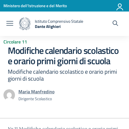
Vai ai contenuti
Vai al menu di navigazione
Vai al footer
Ministero dell'Istruzione e del Merito
Istituto Comprensivo Statale
Dante Alighieri
— Visita la pagina iniziale della scuola
Circolare 11
Modifiche calendario scolastico
e orario primi giorni di scuola
Modifiche calendario scolastico e orario primi
giorni di scuola
Maria Manfredino
Dirigente Scolastico
Nr 11 Modifiche calendario scolastico e orario primi