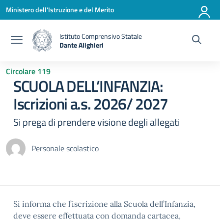
Vai ai contenuti
Vai al menu di navigazione
Vai al footer
Ministero dell'Istruzione e del Merito
Istituto Comprensivo Statale
Dante Alighieri
— Visita la pagina iniziale della scuola
Circolare 119
SCUOLA DELL’INFANZIA:
Iscrizioni a.s. 2026/ 2027
Si prega di prendere visione degli allegati
Personale scolastico
Si informa che l’iscrizione alla Scuola dell’Infanzia,
deve essere effettuata con domanda cartacea,