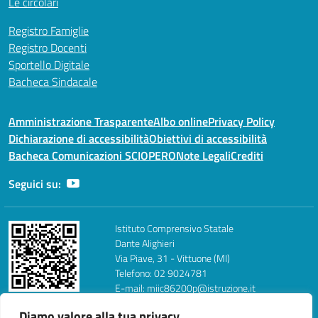
Le circolari
Registro Famiglie
Registro Docenti
Sportello Digitale
Bacheca Sindacale
Amministrazione Trasparente
Albo online
Privacy Policy
Dichiarazione di accessibilità
Obiettivi di accessibilità
Bacheca Comunicazioni SCIOPERO
Note Legali
Crediti
Seguici su:
Istituto Comprensivo Statale
Dante Alighieri
Via Piave, 31 - Vittuone (MI)
Telefono: 02 9024781
E-mail: miic86200p@istruzione.it
PEC: miic86200p@pec.istruzione.it
Diamo valore alla tua privacy
FAX: 0290260354