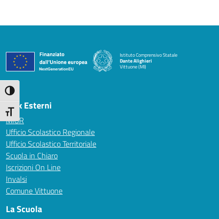
Istituto Comprensivo Statale
Dante Alighieri
Vittuone (MI)
— Visita la pagina iniziale della scuola
Attiva/disattiva alto contrasto
Link Esterni
Attiva/disattiva dimensione testo
MIUR
Ufficio Scolastico Regionale
Ufficio Scolastico Territoriale
Scuola in Chiaro
Iscrizioni On Line
Invalsi
Comune Vittuone
La Scuola