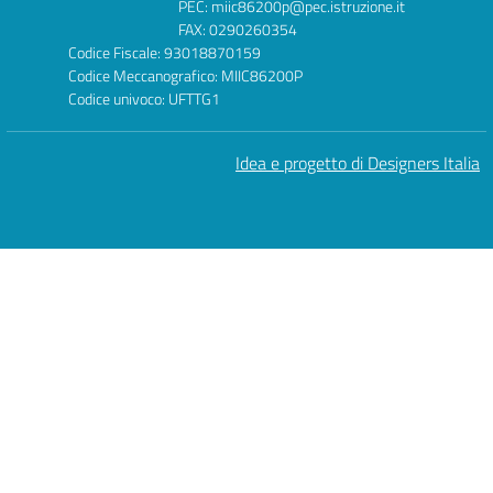
PEC: miic86200p@pec.istruzione.it
FAX: 0290260354
Codice Fiscale: 93018870159
Codice Meccanografico: MIIC86200P
Codice univoco: UFTTG1
Idea e progetto di Designers Italia