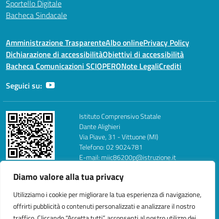
Sportello Digitale
Bacheca Sindacale
Amministrazione Trasparente
Albo online
Privacy Policy
Dichiarazione di accessibilità
Obiettivi di accessibilità
Bacheca Comunicazioni SCIOPERO
Note Legali
Crediti
Seguici su:
Istituto Comprensivo Statale
Dante Alighieri
Via Piave, 31 - Vittuone (MI)
Telefono: 02 9024781
E-mail: miic86200p@istruzione.it
PEC: miic86200p@pec.istruzione.it
Diamo valore alla tua privacy
FAX: 0290260354
Codice Fiscale: 93018870159
Utilizziamo i cookie per migliorare la tua esperienza di navigazione,
Codice Meccanografico: MIIC86200P
offrirti pubblicità o contenuti personalizzati e analizzare il nostro
Codice univoco: UFTTG1
traffico. Cliccando “Accetta tutti”, acconsenti al nostro utilizzo dei