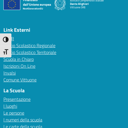
Istituto Comprensivo Statale
Dante Alighieri
Vittuone (MI)
— Visita la pagina iniziale della scuola
Link Esterni
MIUR
Attiva/disattiva alto contrasto
Ufficio Scolastico Regionale
Ufficio Scolastico Territoriale
Attiva/disattiva dimensione testo
Scuola in Chiaro
Iscrizioni On Line
Invalsi
Comune Vittuone
La Scuola
Presentazione
I luoghi
Le persone
I numeri della scuola
Le carte della scuola