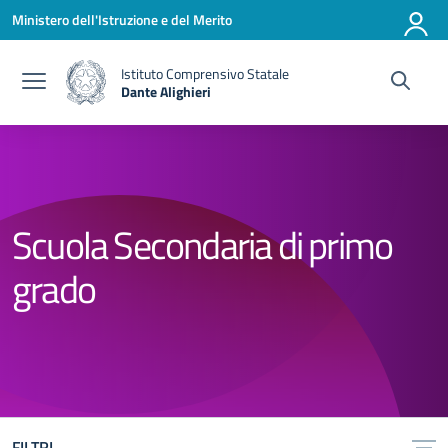
Vai ai contenuti
Vai al menu di navigazione
Vai al footer
Ministero dell'Istruzione e del Merito
Istituto Comprensivo Statale
Dante Alighieri
— Visita la pagina iniziale della scuola
Scuola Secondaria di primo
grado
FILTRI